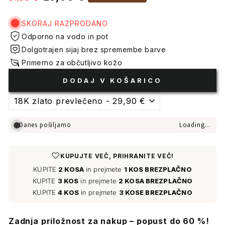
cena
cene
SKORAJ RAZPRODANO
Odporno na vodo in pot
Dolgotrajen sijaj brez spremembe barve
Primerno za občutljivo kožo
DODAJ V KOŠARICO
Danes pošiljamo
Loading...
♡
KUPUJTE VEČ, PRIHRANITE VEČ!
KUPITE
2 KOSA
in prejmete
1 KOS BREZPLAČNO
KUPITE
3 KOS
in prejmete
2 KOSA BREZPLAČNO
KUPITE
4 KOS
in prejmete
3 KOSE BREZPLAČNO
Zadnja priložnost za nakup – popust do 60 %!