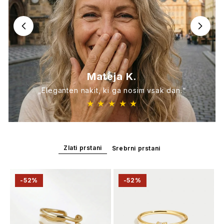
Mateja K.
„Eleganten nakit, ki ga nosim vsak dan.“
★ ★ ★ ★ ★
Zlati prstani
Srebrni prstani
-52%
-52%