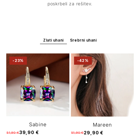
poskrbeli za rešitev.
Zlati uhani
Srebrni uhani
-23%
-42%
Sabine
Mareen
39,90 €
29,90 €
51,90 €
51,90 €