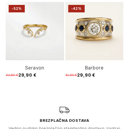
-52%
-42%
Seravon
Barbore
29,90 €
29,90 €
62,90 €
51,90 €
BREZPLAČNA DOSTAVA
Vedno nudimo brezplačno standardno dostavo znotraj