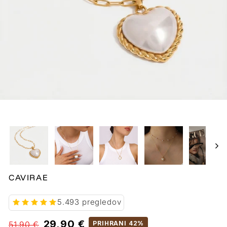
CAVIRAE
5.493 pregledov
Običajna
Prodajne
29,90 €
51,90 €
PRIHRANI 42%