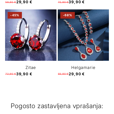
29,90 €
39,90 €
59,90 €
72,90 €
-45%
-68%
Zitae
Helgamarie
39,90 €
29,90 €
72,90 €
93,90 €
Pogosto zastavljena vprašanja: