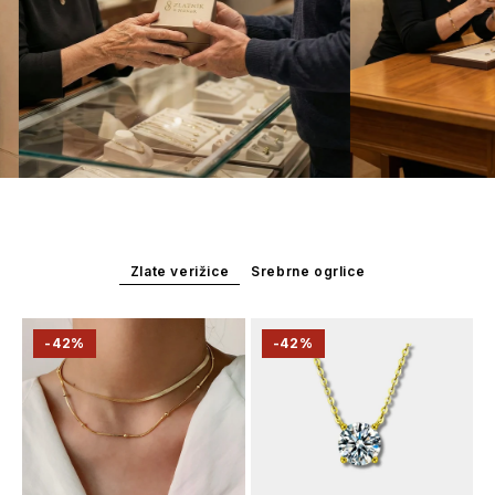
Zlate verižice
Srebrne ogrlice
-42%
-42%