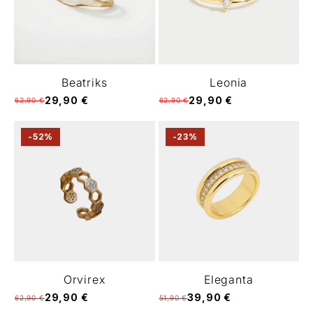
Γ
Beatriks
Leonia
29,90 €
29,90 €
62,90 €
62,90 €
-52%
-23%
Orvirex
Eleganta
29,90 €
39,90 €
62,90 €
51,90 €