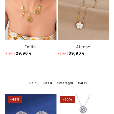
Emilia
Alenae
29,90 €
39,90 €
51,90 €
62,90 €
Rubini
Biseri
Smaragdi
Safiri
-42%
-50%