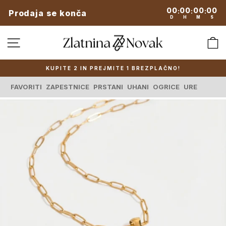
Preskoči
00
00
00
00
:
:
:
Prodaja se konča
na
D
H
M
S
vsebino
SPLETNA NAVIGACIJA
KUPITE 2 IN PREJMITE 1 BREZPLAČNO!
Zaustavi
predstavitev
FAVORITI
ZAPESTNICE
PRSTANI
UHANI
OGRICE
URE