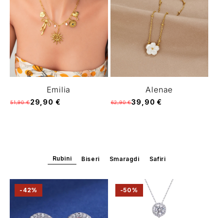
Emilia
Alenae
29,90 €
39,90 €
51,90 €
62,90 €
Rubini
Biseri
Smaragdi
Safiri
-42%
-50%