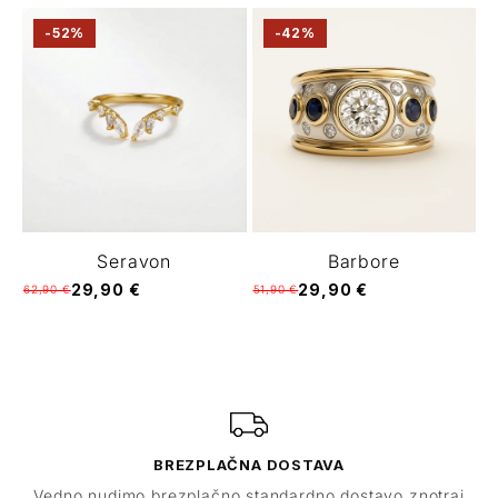
-52%
-42%
Seravon
Barbore
29,90 €
29,90 €
62,90 €
51,90 €
BREZPLAČNA DOSTAVA
Vedno nudimo brezplačno standardno dostavo znotraj