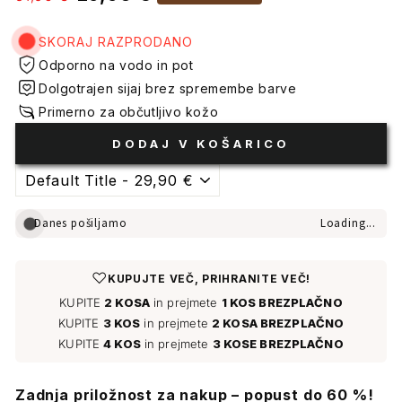
cena
cene
SKORAJ RAZPRODANO
Odporno na vodo in pot
Dolgotrajen sijaj brez spremembe barve
Primerno za občutljivo kožo
DODAJ V KOŠARICO
Danes pošiljamo
Loading...
♡
KUPUJTE VEČ, PRIHRANITE VEČ!
KUPITE
2 KOSA
in prejmete
1 KOS BREZPLAČNO
KUPITE
3 KOS
in prejmete
2 KOSA BREZPLAČNO
KUPITE
4 KOS
in prejmete
3 KOSE BREZPLAČNO
Zadnja priložnost za nakup – popust do 60 %!