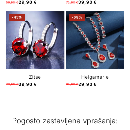
29,90 €
39,90 €
59,90 €
72,90 €
-45%
-68%
Zitae
Helgamarie
39,90 €
29,90 €
72,90 €
93,90 €
Pogosto zastavljena vprašanja: