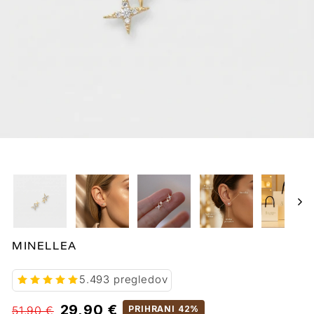
MINELLEA
5.493 pregledov
Običajna
Prodajne
29,90 €
51,90 €
PRIHRANI 42%