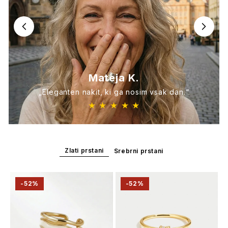
Mateja K.
„Eleganten nakit, ki ga nosim vsak dan.“
★ ★ ★ ★ ★
Zlati prstani
Srebrni prstani
-52%
-52%