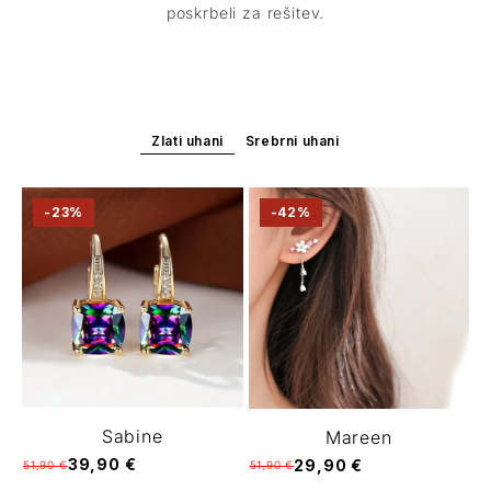
poskrbeli za rešitev.
Zlati uhani
Srebrni uhani
-23%
-42%
Sabine
Mareen
39,90 €
29,90 €
51,90 €
51,90 €