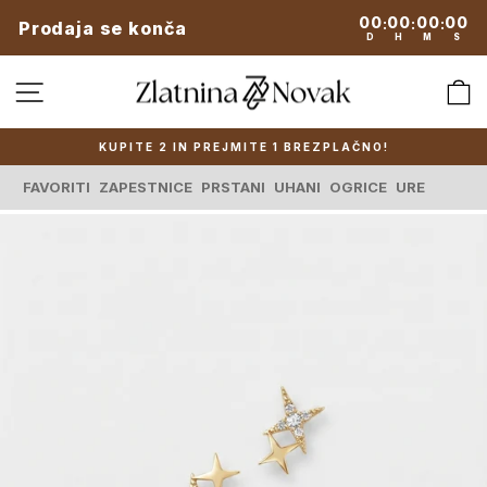
Preskoči
00
00
00
00
:
:
:
Prodaja se konča
na
D
H
M
S
vsebino
SPLETNA NAVIGACIJA
KUPITE 2 IN PREJMITE 1 BREZPLAČNO!
Zaustavi
predstavitev
FAVORITI
ZAPESTNICE
PRSTANI
UHANI
OGRICE
URE