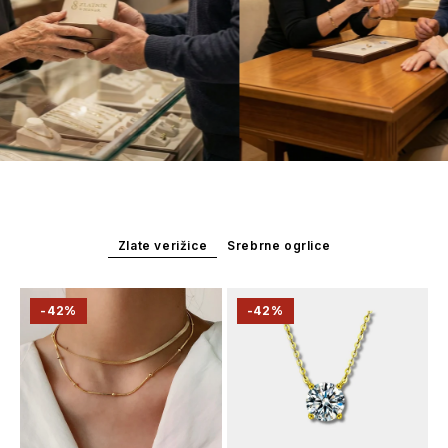
Zlate verižice
Srebrne ogrlice
-42%
-42%