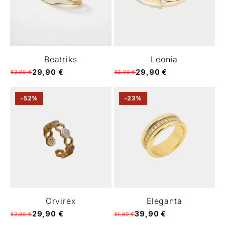
Γ
Beatriks
Leonia
29,90 €
29,90 €
62,90 €
62,90 €
-52%
-23%
Orvirex
Eleganta
29,90 €
39,90 €
62,90 €
51,90 €