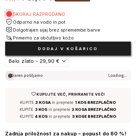
cena
cene
SKORAJ RAZPRODANO
Odporno na vodo in pot
Dolgotrajen sijaj brez spremembe barve
Primerno za občutljivo kožo
DODAJ V KOŠARICO
Danes pošiljamo
Loading...
♡
KUPUJTE VEČ, PRIHRANITE VEČ!
KUPITE
2 KOSA
in prejmete
1 KOS BREZPLAČNO
KUPITE
3 KOS
in prejmete
2 KOSA BREZPLAČNO
KUPITE
4 KOS
in prejmete
3 KOSE BREZPLAČNO
Zadnja priložnost za nakup – popust do 60 %!