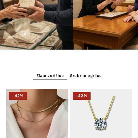
Zlate verižice
Srebrne ogrlice
-42%
-42%