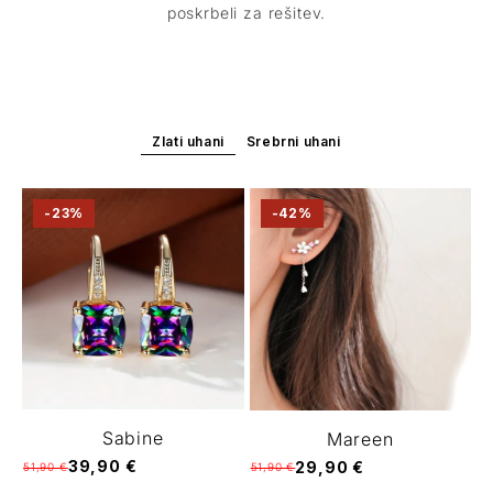
poskrbeli za rešitev.
Zlati uhani
Srebrni uhani
-23%
-42%
Sabine
Mareen
39,90 €
29,90 €
51,90 €
51,90 €