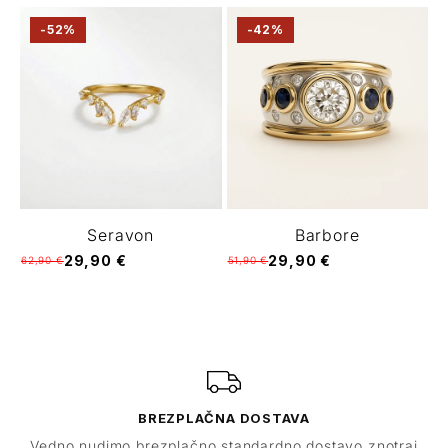
-52%
-42%
Seravon
Barbore
29,90 €
29,90 €
62,90 €
51,90 €
BREZPLAČNA DOSTAVA
Vedno nudimo brezplačno standardno dostavo znotraj