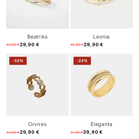
Γ
Beatriks
Leonia
29,90 €
29,90 €
62,90 €
62,90 €
-52%
-23%
Orvirex
Eleganta
29,90 €
39,90 €
62,90 €
51,90 €