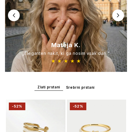
Mateja K.
„Eleganten nakit, ki ga nosim vsak dan.“
★ ★ ★ ★ ★
Zlati prstani
Srebrni prstani
-52%
-52%