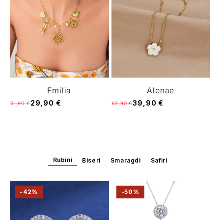
Emilia
Alenae
29,90 €
39,90 €
51,90 €
62,90 €
Rubini
Biseri
Smaragdi
Safiri
-42%
-50%