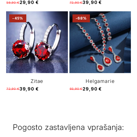
29,90 €
39,90 €
59,90 €
72,90 €
-45%
-68%
Zitae
Helgamarie
39,90 €
29,90 €
72,90 €
93,90 €
Pogosto zastavljena vprašanja: