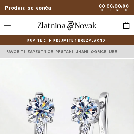
Preskoči
00
00
00
00
:
:
:
Prodaja se konča
na
D
H
M
S
vsebino
SPLETNA NAVIGACIJA
KUPITE 2 IN PREJMITE 1 BREZPLAČNO!
Zaustavi
predstavitev
FAVORITI
ZAPESTNICE
PRSTANI
UHANI
OGRICE
URE