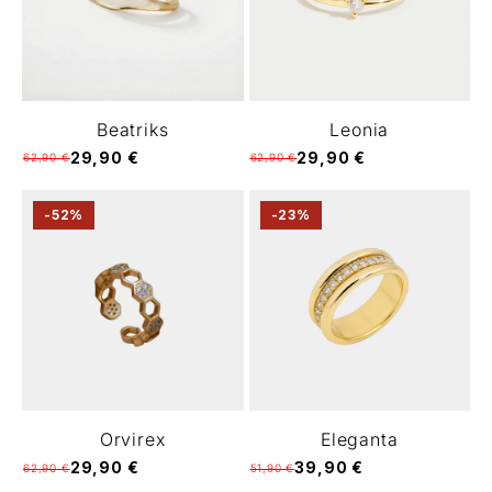
Γ
Beatriks
Leonia
29,90 €
29,90 €
62,90 €
62,90 €
-52%
-23%
Orvirex
Eleganta
29,90 €
39,90 €
62,90 €
51,90 €