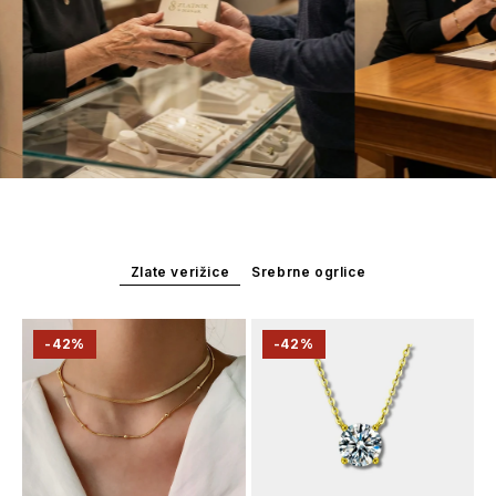
Zlate verižice
Srebrne ogrlice
-42%
-42%