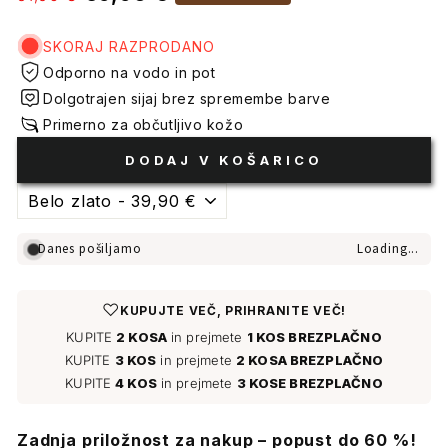
cena
cene
SKORAJ RAZPRODANO
Odporno na vodo in pot
Dolgotrajen sijaj brez spremembe barve
Primerno za občutljivo kožo
DODAJ V KOŠARICO
Danes pošiljamo
Loading...
♡
KUPUJTE VEČ, PRIHRANITE VEČ!
KUPITE
2 KOSA
in prejmete
1 KOS BREZPLAČNO
KUPITE
3 KOS
in prejmete
2 KOSA BREZPLAČNO
KUPITE
4 KOS
in prejmete
3 KOSE BREZPLAČNO
Zadnja priložnost za nakup – popust do 60 %!