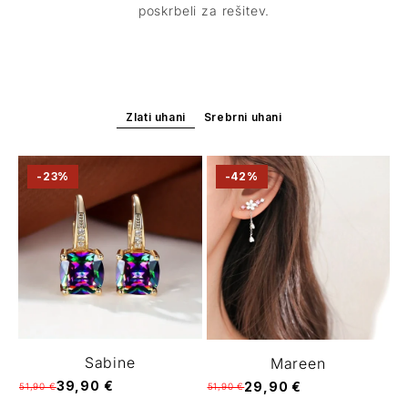
poskrbeli za rešitev.
Zlati uhani
Srebrni uhani
-23%
-42%
Sabine
Mareen
39,90 €
29,90 €
51,90 €
51,90 €