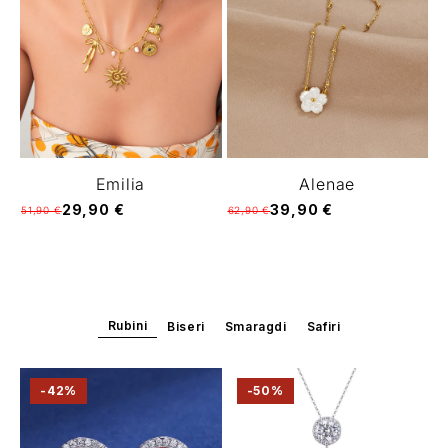
Emilia
Alenae
29,90 €
39,90 €
51,90 €
62,90 €
Rubini
Biseri
Smaragdi
Safiri
-42%
-50%