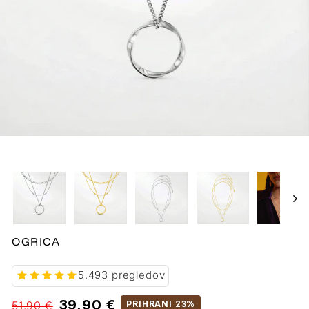
OGRICA
5.493 pregledov
Običajna
Prodajne
39,90 €
51,90 €
PRIHRANI 23%