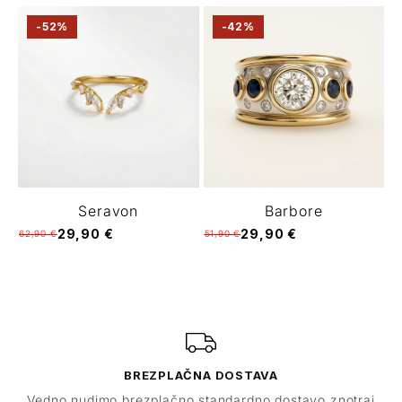
-52%
-42%
Seravon
Barbore
29,90 €
29,90 €
62,90 €
51,90 €
BREZPLAČNA DOSTAVA
Vedno nudimo brezplačno standardno dostavo znotraj