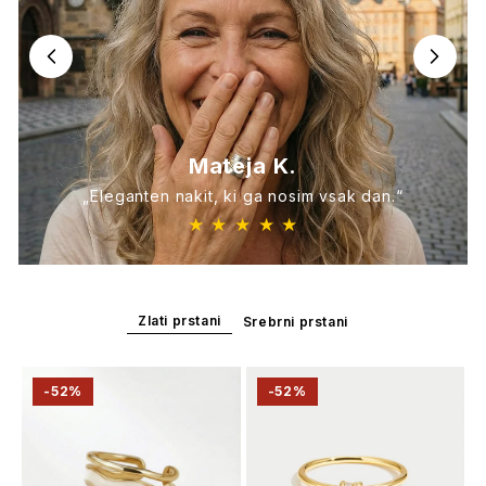
Mateja K.
„Eleganten nakit, ki ga nosim vsak dan.“
★ ★ ★ ★ ★
Zlati prstani
Srebrni prstani
-52%
-52%