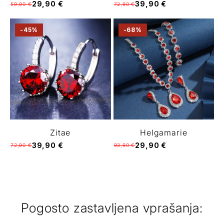
29,90 €
39,90 €
59,90 €
72,90 €
-45%
-68%
Zitae
Helgamarie
39,90 €
29,90 €
72,90 €
93,90 €
Pogosto zastavljena vprašanja: