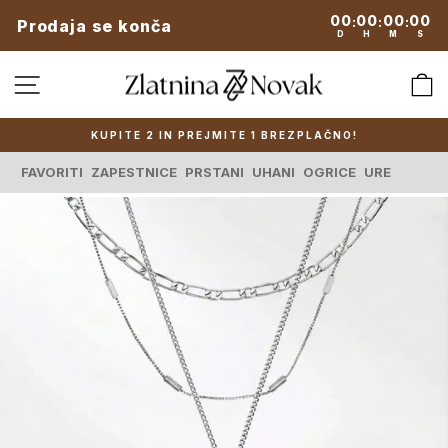
Preskoči
00
00
00
00
:
:
:
Prodaja se konča
na
D
H
M
S
vsebino
SPLETNA NAVIGACIJA
KUPITE 2 IN PREJMITE 1 BREZPLAČNO!
Zaustavi
predstavitev
FAVORITI
ZAPESTNICE
PRSTANI
UHANI
OGRICE
URE