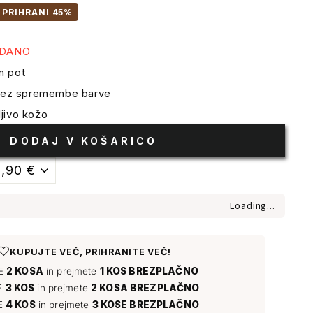
PRIHRANI 45%
ODANO
n pot
 brez spremembe barve
jivo kožo
DODAJ V KOŠARICO
Loading...
♡
KUPUJTE VEČ, PRIHRANITE VEČ!
TE
2 KOSA
in prejmete
1 KOS BREZPLAČNO
E
3 KOS
in prejmete
2 KOSA BREZPLAČNO
E
4 KOS
in prejmete
3 KOSE BREZPLAČNO