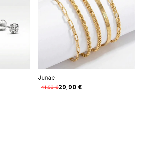
Junae
29,90 €
41,90 €