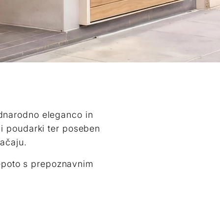
ednarodno eleganco in
imi poudarki ter poseben
ačaju.
lepoto s prepoznavnim