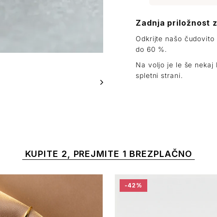
Zadnja priložnost 
Odkrijte našo čudovito
do 60 %.
Na voljo je le še neka
spletni strani.
KUPITE 2, PREJMITE 1 BREZPLAČNO
-42%