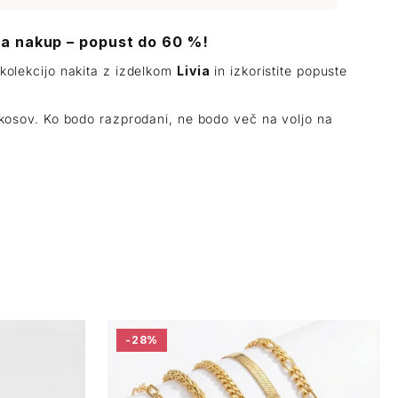
za nakup – popust do 60 %!
 kolekcijo nakita z izdelkom
Livia
in izkoristite popuste
j kosov. Ko bodo razprodani, ne bodo več na voljo na
-28%