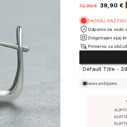
Običajna
Prodajne
39,90 €
72,90 €
cena
cene
SKORAJ RAZPR
Odporno na vodo i
Dolgotrajen sijaj
Primerno za občutl
Danes pošiljamo
KUPI
KUPIT
KUPIT