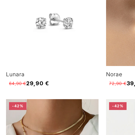
Lunara
Norae
29,90 €
39
64,90 €
72,90 €
-42%
-42%