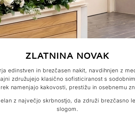
ZLATNINA NOVAK
rja edinstven in brezčasen nakit, navdihnjen z m
zajni združujejo klasično sofisticiranost s sodobn
rek namenjajo kakovosti, prestižu in osebnemu zn
zdelan z največjo skrbnostjo, da združi brezčasno 
slogom.