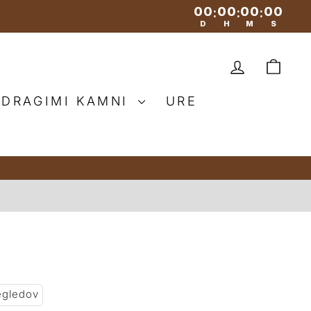
00
00
00
00
:
:
:
D
H
M
S
PRIJAV
VO
 DRAGIMI KAMNI
URE
egledov