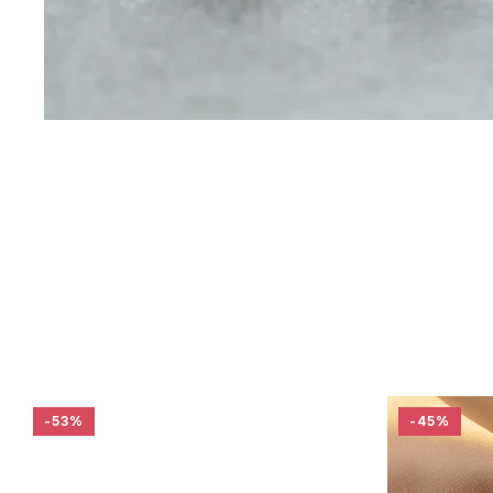
-53%
-45%