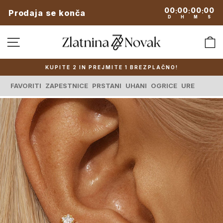
Preskoči
00
00
00
00
:
:
:
Prodaja se konča
na
D
H
M
S
vsebino
SPLETNA NAVIGACIJA
KUPITE 2 IN PREJMITE 1 BREZPLAČNO!
Zaustavi
predstavitev
FAVORITI
ZAPESTNICE
PRSTANI
UHANI
OGRICE
URE