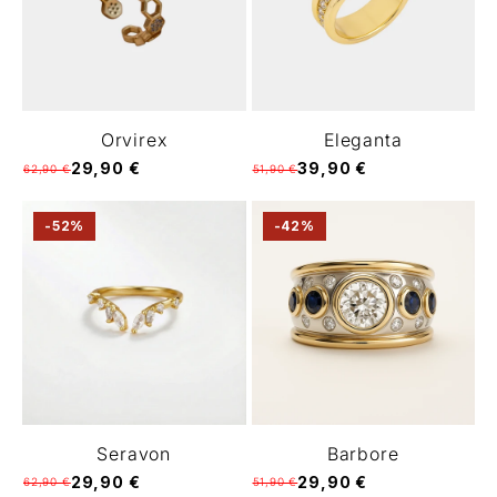
Orvirex
Eleganta
29,90 €
39,90 €
62,90 €
51,90 €
-52%
-42%
Seravon
Barbore
29,90 €
29,90 €
62,90 €
51,90 €