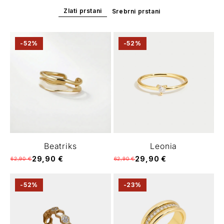
Γ
Zlati prstani
Srebrni prstani
-52%
-52%
Beatriks
Leonia
29,90 €
29,90 €
62,90 €
62,90 €
-52%
-23%