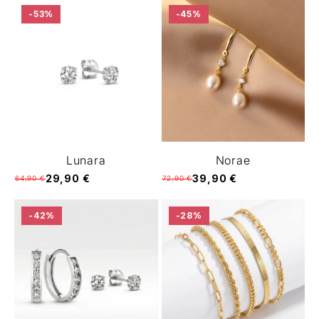
-53%
-45%
Lunara
Norae
29,90 €
39,90 €
64,90 €
72,90 €
-42%
-28%