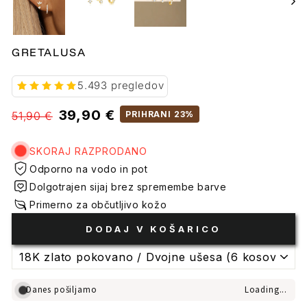
GRETALUSA
5.493 pregledov
Običajna
Prodajne
39,90 €
51,90 €
PRIHRANI 23%
cena
cene
SKORAJ RAZPRODANO
Odporno na vodo in pot
Dolgotrajen sijaj brez spremembe barve
Primerno za občutljivo kožo
DODAJ V KOŠARICO
Danes pošiljamo
Loading...