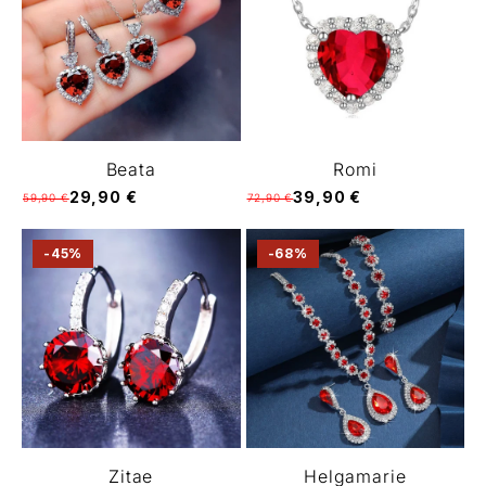
Beata
Romi
29,90 €
39,90 €
59,90 €
72,90 €
-45%
-68%
Zitae
Helgamarie