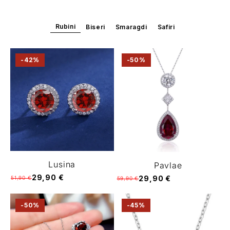
Rubini
Biseri
Smaragdi
Safiri
-42%
-50%
Lusina
Pavlae
29,90 €
29,90 €
51,90 €
59,90 €
-50%
-45%