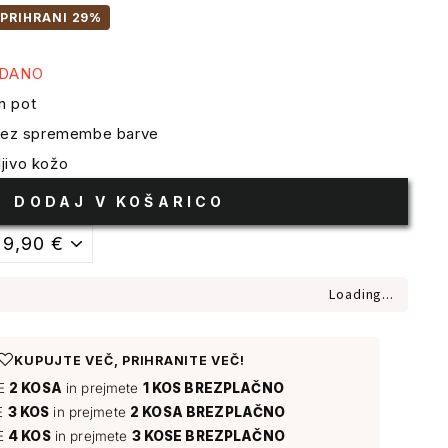
PRIHRANI 29%
ODANO
n pot
 brez spremembe barve
jivo kožo
DODAJ V KOŠARICO
Loading...
♡
KUPUJTE VEČ, PRIHRANITE VEČ!
TE
2 KOSA
in prejmete
1 KOS BREZPLAČNO
E
3 KOS
in prejmete
2 KOSA BREZPLAČNO
E
4 KOS
in prejmete
3 KOSE BREZPLAČNO