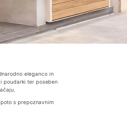
ednarodno eleganco in
imi poudarki ter poseben
ačaju.
lepoto s prepoznavnim