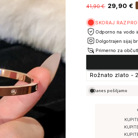
Običajna
Prodajne
29,90 €
41,90 €
cena
cene
SKORAJ RAZPR
Odporno na vodo i
Dolgotrajen sijaj
Primerno za občutl
Danes pošiljamo
KUPI
KUPIT
KUPIT