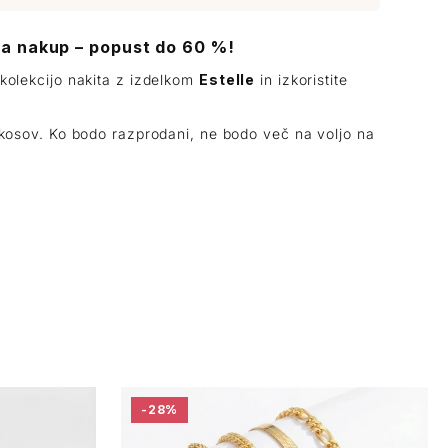
za nakup – popust do 60 %!
 kolekcijo nakita z izdelkom
Estelle
in izkoristite
j kosov. Ko bodo razprodani, ne bodo več na voljo na
-28%