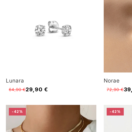
Lunara
Norae
29,90 €
39
64,90 €
72,90 €
-42%
-42%