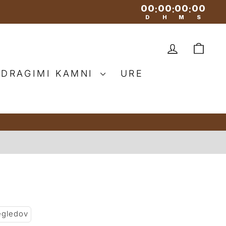
00
00
00
00
:
:
:
D
H
M
S
PRIJAV
VO
 DRAGIMI KAMNI
URE
egledov