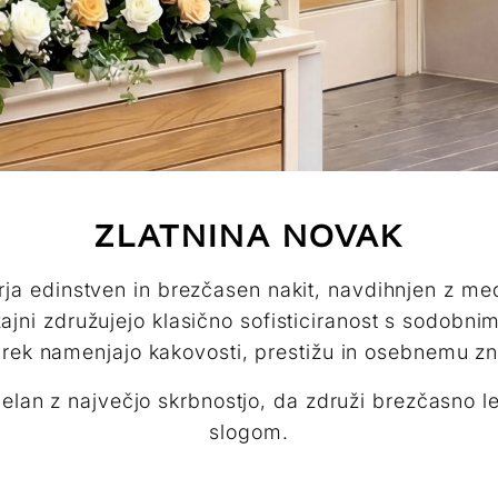
ZLATNINA NOVAK
rja edinstven in brezčasen nakit, navdihnjen z m
zajni združujejo klasično sofisticiranost s sodobn
rek namenjajo kakovosti, prestižu in osebnemu zn
zdelan z največjo skrbnostjo, da združi brezčasno 
slogom.