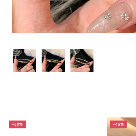
-53%
-45%