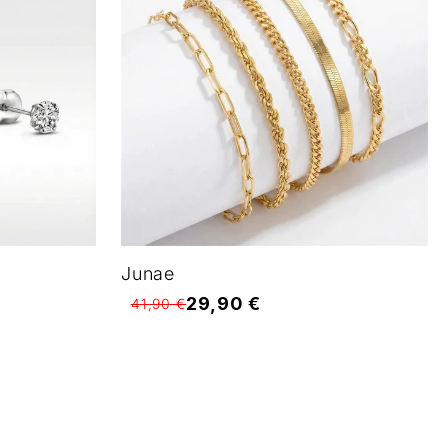
Junae
29,90 €
41,90 €