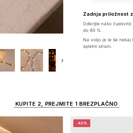
Zadnja priložnost 
Odkrijte našo čudovito
do 60 %.
Na voljo je le še neka
spletni strani.
KUPITE 2, PREJMITE 1 BREZPLAČNO
-42%