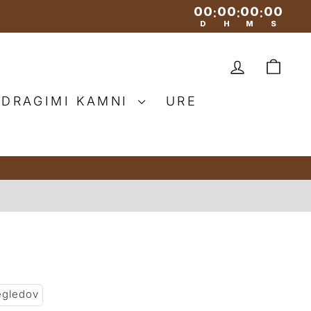
00
00
00
00
:
:
:
D
H
M
S
PRIJAV
VO
 DRAGIMI KAMNI
URE
egledov