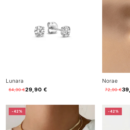
Lunara
Norae
29,90 €
39
64,90 €
72,90 €
-42%
-42%