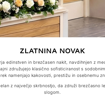
ZLATNINA NOVAK
rja edinstven in brezčasen nakit, navdihnjen z m
zajni združujejo klasično sofisticiranost s sodobn
rek namenjajo kakovosti, prestižu in osebnemu zn
zdelan z največjo skrbnostjo, da združi brezčasno 
slogom.