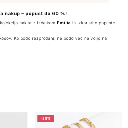
za nakup – popust do 60 %!
 kolekcijo nakita z izdelkom
Emilia
in izkoristite popuste
j kosov. Ko bodo razprodani, ne bodo več na voljo na
-28%