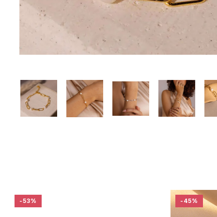
-53%
-45%