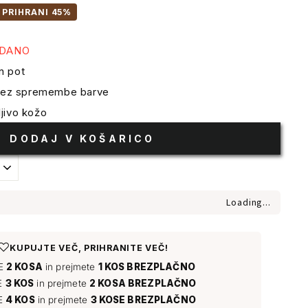
PRIHRANI 45%
ODANO
n pot
 brez spremembe barve
jivo kožo
DODAJ V KOŠARICO
Loading...
♡
KUPUJTE VEČ, PRIHRANITE VEČ!
TE
2 KOSA
in prejmete
1 KOS BREZPLAČNO
E
3 KOS
in prejmete
2 KOSA BREZPLAČNO
E
4 KOS
in prejmete
3 KOSE BREZPLAČNO