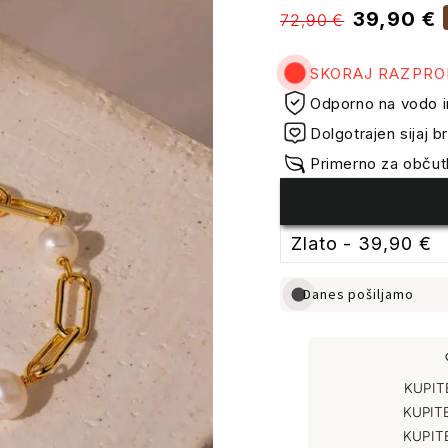
Običajna
Prodajne
39,90 €
72,90 €
cena
cene
SKORAJ RAZPR
Odporno na vodo i
Dolgotrajen sijaj
Primerno za občutl
Danes pošiljamo
KUPI
KUPIT
KUPIT