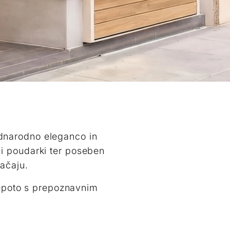
ednarodno eleganco in
imi poudarki ter poseben
ačaju.
lepoto s prepoznavnim