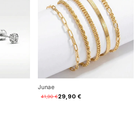
Junae
29,90 €
41,90 €